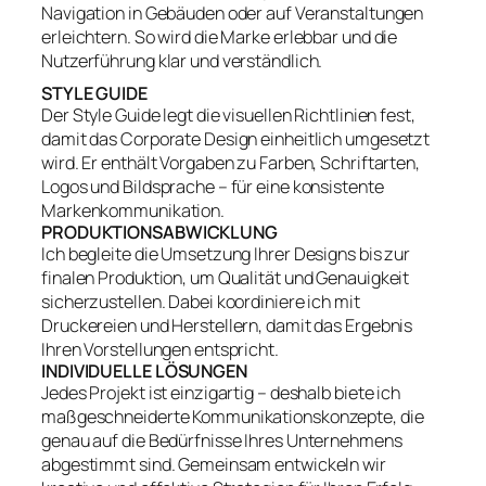
Navigation in Gebäuden oder auf Veranstaltungen
erleichtern. So wird die Marke erlebbar und die
Nutzerführung klar und verständlich.
STYLE GUIDE
Der Style Guide legt die visuellen Richtlinien fest,
damit das Corporate Design einheitlich umgesetzt
wird. Er enthält Vorgaben zu Farben, Schriftarten,
Logos und Bildsprache – für eine konsistente
Markenkommunikation.
PRODUKTIONSABWICKLUNG
Ich begleite die Umsetzung Ihrer Designs bis zur
finalen Produktion, um Qualität und Genauigkeit
sicherzustellen. Dabei koordiniere ich mit
Druckereien und Herstellern, damit das Ergebnis
Ihren Vorstellungen entspricht.
INDIVIDUELLE LÖSUNGEN
Jedes Projekt ist einzigartig – deshalb biete ich
maßgeschneiderte Kommunikationskonzepte, die
genau auf die Bedürfnisse Ihres Unternehmens
abgestimmt sind. Gemeinsam entwickeln wir