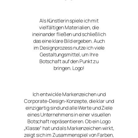
Als Künstlerin spiele ich mit
vielfältigen Materialien, die
ineinander fließen und schließlich
das eine klare Bild ergeben. Auch
im Designprozess nutze ich viele
Gestaltungsmittel, um Ihre
Botschaft auf den Punkt zu
bringen. Logo!
Ich entwickle Markenzeichen und
Corporate-Design-Konzepte, die klar und
einzigartig sind und alle Werte und Ziele
eines Unternehmens in einer visuellen
Botschaft repräsentieren. Ob ein Logo
„Klasse“ hat und als Markenzeichen wirkt,
zeigt sich im Zusammenspiel von Farben,