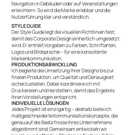
Navigation in Gebäuden oder auf Veranstaltungen
erleichtern. So wird die Marke erlebbar und die
Nutzerführung klar und verständlich.
STYLE GUIDE
Der Style Guide legt die visuellen Richtlinien fest,
damit das Corporate Design einheitlich umgesetzt
wird. Er enthält Vorgaben zu Farben, Schriftarten,
Logos und Bildsprache – für eine konsistente
Markenkommunikation.
PRODUKTIONSABWICKLUNG
Ich begleite die Umsetzung Ihrer Designs bis zur
finalen Produktion, um Qualität und Genauigkeit
sicherzustellen. Dabei koordiniere ich mit
Druckereien und Herstellern, damit das Ergebnis
Ihren Vorstellungen entspricht.
INDIVIDUELLE LÖSUNGEN
Jedes Projekt ist einzigartig – deshalb biete ich
maßgeschneiderte Kommunikationskonzepte, die
genau auf die Bedürfnisse Ihres Unternehmens
abgestimmt sind. Gemeinsam entwickeln wir