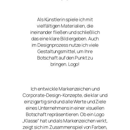
Als Künstlerin spiele ich mit
vielfältigen Materialien, die
ineinander fließen und schließlich
das eine klare Bild ergeben. Auch
im Designprozess nutze ich viele
Gestaltungsmittel, um Ihre
Botschaft auf den Punkt zu
bringen. Logo!
Ich entwickle Markenzeichen und
Corporate-Design-Konzepte, die klar und
einzigartig sind und alle Werte und Ziele
eines Unternehmens in einer visuellen
Botschaft repräsentieren. Ob ein Logo
„Klasse“ hat und als Markenzeichen wirkt,
zeigt sich im Zusammenspiel von Farben,