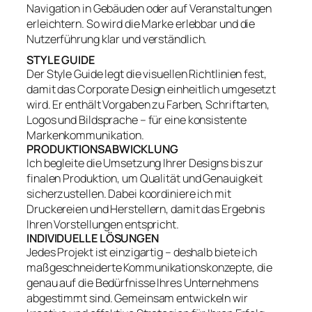
Navigation in Gebäuden oder auf Veranstaltungen
erleichtern. So wird die Marke erlebbar und die
Nutzerführung klar und verständlich.
STYLE GUIDE
Der Style Guide legt die visuellen Richtlinien fest,
damit das Corporate Design einheitlich umgesetzt
wird. Er enthält Vorgaben zu Farben, Schriftarten,
Logos und Bildsprache – für eine konsistente
Markenkommunikation.
PRODUKTIONSABWICKLUNG
Ich begleite die Umsetzung Ihrer Designs bis zur
finalen Produktion, um Qualität und Genauigkeit
sicherzustellen. Dabei koordiniere ich mit
Druckereien und Herstellern, damit das Ergebnis
Ihren Vorstellungen entspricht.
INDIVIDUELLE LÖSUNGEN
Jedes Projekt ist einzigartig – deshalb biete ich
maßgeschneiderte Kommunikationskonzepte, die
genau auf die Bedürfnisse Ihres Unternehmens
abgestimmt sind. Gemeinsam entwickeln wir