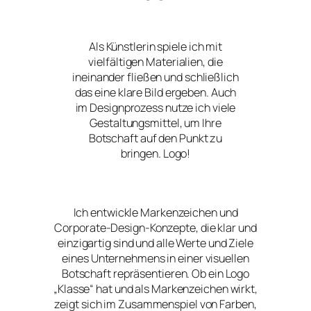
Als Künstlerin spiele ich mit
vielfältigen Materialien, die
ineinander fließen und schließlich
das eine klare Bild ergeben. Auch
im Designprozess nutze ich viele
Gestaltungsmittel, um Ihre
Botschaft auf den Punkt zu
bringen. Logo!
Ich entwickle Markenzeichen und
Corporate-Design-Konzepte, die klar und
einzigartig sind und alle Werte und Ziele
eines Unternehmens in einer visuellen
Botschaft repräsentieren. Ob ein Logo
„Klasse“ hat und als Markenzeichen wirkt,
zeigt sich im Zusammenspiel von Farben,