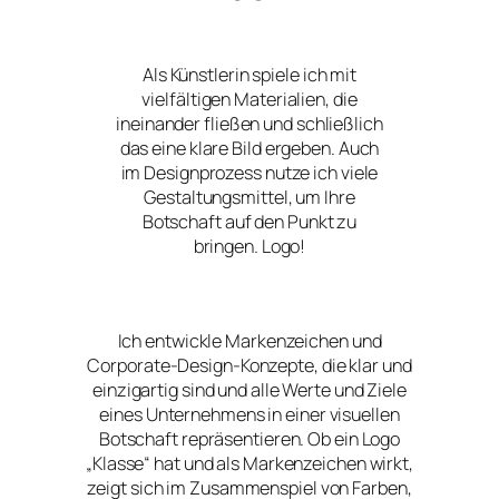
Als Künstlerin spiele ich mit
vielfältigen Materialien, die
ineinander fließen und schließlich
das eine klare Bild ergeben. Auch
im Designprozess nutze ich viele
Gestaltungsmittel, um Ihre
Botschaft auf den Punkt zu
bringen. Logo!
Ich entwickle Markenzeichen und
Corporate-Design-Konzepte, die klar und
einzigartig sind und alle Werte und Ziele
eines Unternehmens in einer visuellen
Botschaft repräsentieren. Ob ein Logo
„Klasse“ hat und als Markenzeichen wirkt,
zeigt sich im Zusammenspiel von Farben,