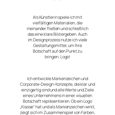
Als Künstlerin spiele ich mit
vielfältigen Materialien, die
ineinander fließen und schließlich
das eine klare Bild ergeben. Auch
im Designprozess nutze ich viele
Gestaltungsmittel, um Ihre
Botschaft auf den Punkt zu
bringen. Logo!
Ich entwickle Markenzeichen und
Corporate-Design-Konzepte, die klar und
einzigartig sind und alle Werte und Ziele
eines Unternehmens in einer visuellen
Botschaft repräsentieren. Ob ein Logo
„Klasse“ hat und als Markenzeichen wirkt,
zeigt sich im Zusammenspiel von Farben,