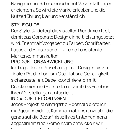
Navigation in Gebäuden oder auf Veranstaltungen
erleichtern. So wird die Marke erlebbar und die
Nutzerführung klar und verständlich.
STYLE GUIDE
Der Style Guide legt die visuellen Richtlinien fest,
damit das Corporate Design einheitlich umgesetzt
wird. Er enthält Vorgaben zu Farben, Schriftarten,
Logos und Bildsprache – für eine konsistente
Markenkommunikation.
PRODUKTIONSABWICKLUNG
Ich begleite die Umsetzung Ihrer Designs bis zur
finalen Produktion, um Qualität und Genauigkeit
sicherzustellen. Dabei koordiniere ich mit
Druckereien und Herstellern, damit das Ergebnis
Ihren Vorstellungen entspricht.
INDIVIDUELLE LÖSUNGEN
Jedes Projekt ist einzigartig – deshalb biete ich
maßgeschneiderte Kommunikationskonzepte, die
genau auf die Bedürfnisse Ihres Unternehmens
abgestimmt sind. Gemeinsam entwickeln wir