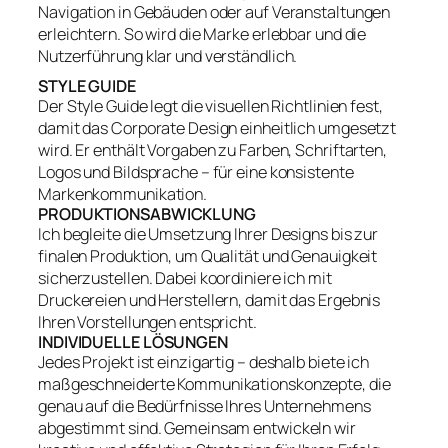
Navigation in Gebäuden oder auf Veranstaltungen
erleichtern. So wird die Marke erlebbar und die
Nutzerführung klar und verständlich.
STYLE GUIDE
Der Style Guide legt die visuellen Richtlinien fest,
damit das Corporate Design einheitlich umgesetzt
wird. Er enthält Vorgaben zu Farben, Schriftarten,
Logos und Bildsprache – für eine konsistente
Markenkommunikation.
PRODUKTIONSABWICKLUNG
Ich begleite die Umsetzung Ihrer Designs bis zur
finalen Produktion, um Qualität und Genauigkeit
sicherzustellen. Dabei koordiniere ich mit
Druckereien und Herstellern, damit das Ergebnis
Ihren Vorstellungen entspricht.
INDIVIDUELLE LÖSUNGEN
Jedes Projekt ist einzigartig – deshalb biete ich
maßgeschneiderte Kommunikationskonzepte, die
genau auf die Bedürfnisse Ihres Unternehmens
abgestimmt sind. Gemeinsam entwickeln wir