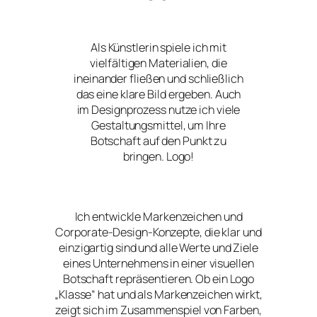
Als Künstlerin spiele ich mit
vielfältigen Materialien, die
ineinander fließen und schließlich
das eine klare Bild ergeben. Auch
im Designprozess nutze ich viele
Gestaltungsmittel, um Ihre
Botschaft auf den Punkt zu
bringen. Logo!
Ich entwickle Markenzeichen und
Corporate-Design-Konzepte, die klar und
einzigartig sind und alle Werte und Ziele
eines Unternehmens in einer visuellen
Botschaft repräsentieren. Ob ein Logo
„Klasse“ hat und als Markenzeichen wirkt,
zeigt sich im Zusammenspiel von Farben,