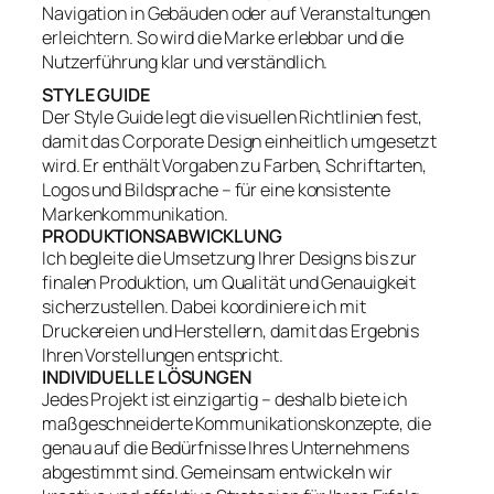
Navigation in Gebäuden oder auf Veranstaltungen
erleichtern. So wird die Marke erlebbar und die
Nutzerführung klar und verständlich.
STYLE GUIDE
Der Style Guide legt die visuellen Richtlinien fest,
damit das Corporate Design einheitlich umgesetzt
wird. Er enthält Vorgaben zu Farben, Schriftarten,
Logos und Bildsprache – für eine konsistente
Markenkommunikation.
PRODUKTIONSABWICKLUNG
Ich begleite die Umsetzung Ihrer Designs bis zur
finalen Produktion, um Qualität und Genauigkeit
sicherzustellen. Dabei koordiniere ich mit
Druckereien und Herstellern, damit das Ergebnis
Ihren Vorstellungen entspricht.
INDIVIDUELLE LÖSUNGEN
Jedes Projekt ist einzigartig – deshalb biete ich
maßgeschneiderte Kommunikationskonzepte, die
genau auf die Bedürfnisse Ihres Unternehmens
abgestimmt sind. Gemeinsam entwickeln wir