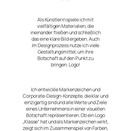
Als Künstlerin spiele ich mit
vielfältigen Materialien, die
ineinander fließen und schließlich
das eine klare Bild ergeben. Auch
im Designprozess nutze ich viele
Gestaltungsmittel, um Ihre
Botschaft auf den Punkt zu
bringen. Logo!
Ich entwickle Markenzeichen und
Corporate-Design-Konzepte, die klar und
einzigartig sind und alle Werte und Ziele
eines Unternehmens in einer visuellen
Botschaft repräsentieren. Ob ein Logo
„Klasse“ hat und als Markenzeichen wirkt,
zeigt sich im Zusammenspiel von Farben,