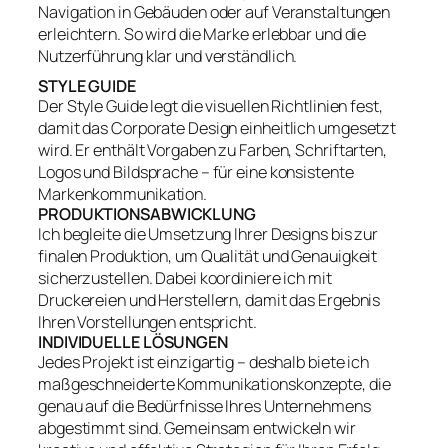
Navigation in Gebäuden oder auf Veranstaltungen
erleichtern. So wird die Marke erlebbar und die
Nutzerführung klar und verständlich.
STYLE GUIDE
Der Style Guide legt die visuellen Richtlinien fest,
damit das Corporate Design einheitlich umgesetzt
wird. Er enthält Vorgaben zu Farben, Schriftarten,
Logos und Bildsprache – für eine konsistente
Markenkommunikation.
PRODUKTIONSABWICKLUNG
Ich begleite die Umsetzung Ihrer Designs bis zur
finalen Produktion, um Qualität und Genauigkeit
sicherzustellen. Dabei koordiniere ich mit
Druckereien und Herstellern, damit das Ergebnis
Ihren Vorstellungen entspricht.
INDIVIDUELLE LÖSUNGEN
Jedes Projekt ist einzigartig – deshalb biete ich
maßgeschneiderte Kommunikationskonzepte, die
genau auf die Bedürfnisse Ihres Unternehmens
abgestimmt sind. Gemeinsam entwickeln wir