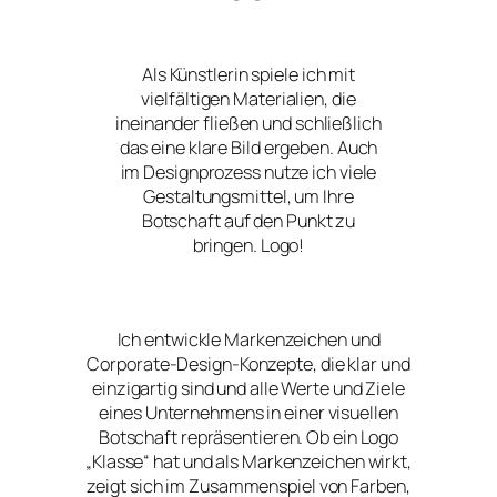
Als Künstlerin spiele ich mit
vielfältigen Materialien, die
ineinander fließen und schließlich
das eine klare Bild ergeben. Auch
im Designprozess nutze ich viele
Gestaltungsmittel, um Ihre
Botschaft auf den Punkt zu
bringen. Logo!
Ich entwickle Markenzeichen und
Corporate-Design-Konzepte, die klar und
einzigartig sind und alle Werte und Ziele
eines Unternehmens in einer visuellen
Botschaft repräsentieren. Ob ein Logo
„Klasse“ hat und als Markenzeichen wirkt,
zeigt sich im Zusammenspiel von Farben,