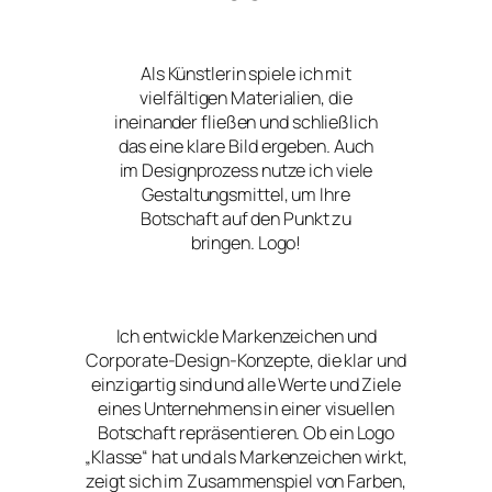
Als Künstlerin spiele ich mit
vielfältigen Materialien, die
ineinander fließen und schließlich
das eine klare Bild ergeben. Auch
im Designprozess nutze ich viele
Gestaltungsmittel, um Ihre
Botschaft auf den Punkt zu
bringen. Logo!
Ich entwickle Markenzeichen und
Corporate-Design-Konzepte, die klar und
einzigartig sind und alle Werte und Ziele
eines Unternehmens in einer visuellen
Botschaft repräsentieren. Ob ein Logo
„Klasse“ hat und als Markenzeichen wirkt,
zeigt sich im Zusammenspiel von Farben,