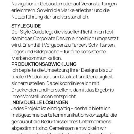
Navigation in Gebäuden oder auf Veranstaltungen
erleichtern. So wird die Marke erlebbar und die
Nutzerführung klar und verständlich.
STYLE GUIDE
Der Style Guide legt die visuellen Richtlinien fest,
damit das Corporate Design einheitlich umgesetzt
wird. Er enthält Vorgaben zu Farben, Schriftarten,
Logos und Bildsprache – für eine konsistente
Markenkommunikation.
PRODUKTIONSABWICKLUNG
Ich begleite die Umsetzung Ihrer Designs bis zur
finalen Produktion, um Qualität und Genauigkeit
sicherzustellen. Dabei koordiniere ich mit
Druckereien und Herstellern, damit das Ergebnis
Ihren Vorstellungen entspricht.
INDIVIDUELLE LÖSUNGEN
Jedes Projekt ist einzigartig – deshalb biete ich
maßgeschneiderte Kommunikationskonzepte, die
genau auf die Bedürfnisse Ihres Unternehmens
abgestimmt sind. Gemeinsam entwickeln wir