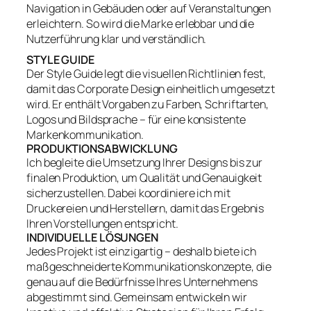
Navigation in Gebäuden oder auf Veranstaltungen
erleichtern. So wird die Marke erlebbar und die
Nutzerführung klar und verständlich.
STYLE GUIDE
Der Style Guide legt die visuellen Richtlinien fest,
damit das Corporate Design einheitlich umgesetzt
wird. Er enthält Vorgaben zu Farben, Schriftarten,
Logos und Bildsprache – für eine konsistente
Markenkommunikation.
PRODUKTIONSABWICKLUNG
Ich begleite die Umsetzung Ihrer Designs bis zur
finalen Produktion, um Qualität und Genauigkeit
sicherzustellen. Dabei koordiniere ich mit
Druckereien und Herstellern, damit das Ergebnis
Ihren Vorstellungen entspricht.
INDIVIDUELLE LÖSUNGEN
Jedes Projekt ist einzigartig – deshalb biete ich
maßgeschneiderte Kommunikationskonzepte, die
genau auf die Bedürfnisse Ihres Unternehmens
abgestimmt sind. Gemeinsam entwickeln wir