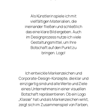
Als Künstlerin spiele ich mit
vielfältigen Materialien, die
ineinander fließen und schließlich
das eine klare Bild ergeben. Auch
im Designprozess nutze ich viele
Gestaltungsmittel, um Ihre
Botschaft auf den Punkt zu
bringen. Logo!
Ich entwickle Markenzeichen und
Corporate-Design-Konzepte, die klar und
einzigartig sind und alle Werte und Ziele
eines Unternehmens in einer visuellen
Botschaft repräsentieren. Ob ein Logo
„Klasse“ hat und als Markenzeichen wirkt,
zeigt sich im Zusammenspiel von Farben,