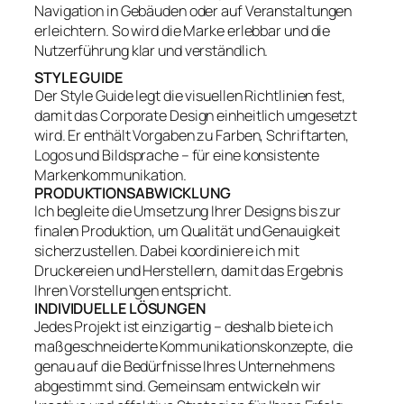
Navigation in Gebäuden oder auf Veranstaltungen
erleichtern. So wird die Marke erlebbar und die
Nutzerführung klar und verständlich.
STYLE GUIDE
Der Style Guide legt die visuellen Richtlinien fest,
damit das Corporate Design einheitlich umgesetzt
wird. Er enthält Vorgaben zu Farben, Schriftarten,
Logos und Bildsprache – für eine konsistente
Markenkommunikation.
PRODUKTIONSABWICKLUNG
Ich begleite die Umsetzung Ihrer Designs bis zur
finalen Produktion, um Qualität und Genauigkeit
sicherzustellen. Dabei koordiniere ich mit
Druckereien und Herstellern, damit das Ergebnis
Ihren Vorstellungen entspricht.
INDIVIDUELLE LÖSUNGEN
Jedes Projekt ist einzigartig – deshalb biete ich
maßgeschneiderte Kommunikationskonzepte, die
genau auf die Bedürfnisse Ihres Unternehmens
abgestimmt sind. Gemeinsam entwickeln wir