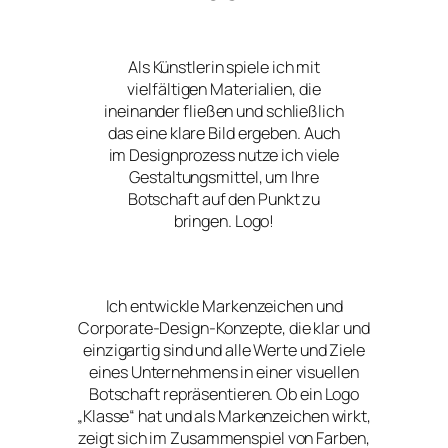
Als Künstlerin spiele ich mit
vielfältigen Materialien, die
ineinander fließen und schließlich
das eine klare Bild ergeben. Auch
im Designprozess nutze ich viele
Gestaltungsmittel, um Ihre
Botschaft auf den Punkt zu
bringen. Logo!
Ich entwickle Markenzeichen und
Corporate-Design-Konzepte, die klar und
einzigartig sind und alle Werte und Ziele
eines Unternehmens in einer visuellen
Botschaft repräsentieren. Ob ein Logo
„Klasse“ hat und als Markenzeichen wirkt,
zeigt sich im Zusammenspiel von Farben,