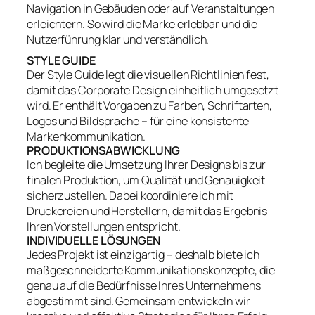
Navigation in Gebäuden oder auf Veranstaltungen
erleichtern. So wird die Marke erlebbar und die
Nutzerführung klar und verständlich.
STYLE GUIDE
Der Style Guide legt die visuellen Richtlinien fest,
damit das Corporate Design einheitlich umgesetzt
wird. Er enthält Vorgaben zu Farben, Schriftarten,
Logos und Bildsprache – für eine konsistente
Markenkommunikation.
PRODUKTIONSABWICKLUNG
Ich begleite die Umsetzung Ihrer Designs bis zur
finalen Produktion, um Qualität und Genauigkeit
sicherzustellen. Dabei koordiniere ich mit
Druckereien und Herstellern, damit das Ergebnis
Ihren Vorstellungen entspricht.
INDIVIDUELLE LÖSUNGEN
Jedes Projekt ist einzigartig – deshalb biete ich
maßgeschneiderte Kommunikationskonzepte, die
genau auf die Bedürfnisse Ihres Unternehmens
abgestimmt sind. Gemeinsam entwickeln wir