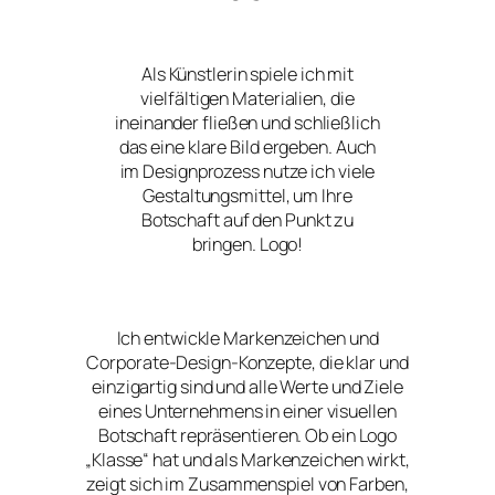
Als Künstlerin spiele ich mit
vielfältigen Materialien, die
ineinander fließen und schließlich
das eine klare Bild ergeben. Auch
im Designprozess nutze ich viele
Gestaltungsmittel, um Ihre
Botschaft auf den Punkt zu
bringen. Logo!
Ich entwickle Markenzeichen und
Corporate-Design-Konzepte, die klar und
einzigartig sind und alle Werte und Ziele
eines Unternehmens in einer visuellen
Botschaft repräsentieren. Ob ein Logo
„Klasse“ hat und als Markenzeichen wirkt,
zeigt sich im Zusammenspiel von Farben,