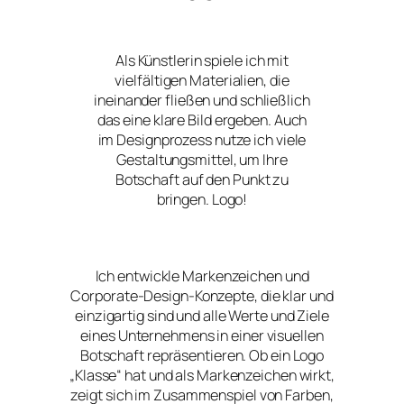
Als Künstlerin spiele ich mit
vielfältigen Materialien, die
ineinander fließen und schließlich
das eine klare Bild ergeben. Auch
im Designprozess nutze ich viele
Gestaltungsmittel, um Ihre
Botschaft auf den Punkt zu
bringen. Logo!
Ich entwickle Markenzeichen und
Corporate-Design-Konzepte, die klar und
einzigartig sind und alle Werte und Ziele
eines Unternehmens in einer visuellen
Botschaft repräsentieren. Ob ein Logo
„Klasse“ hat und als Markenzeichen wirkt,
zeigt sich im Zusammenspiel von Farben,