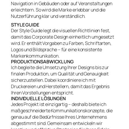
Navigation in Gebäuden oder auf Veranstaltungen
erleichtern. So wird die Marke erlebbar und die
Nutzerführung klar und verständlich.
STYLE GUIDE
Der Style Guide legt die visuellen Richtlinien fest,
damit das Corporate Design einheitlich umgesetzt
wird. Er enthält Vorgaben zu Farben, Schriftarten,
Logos und Bildsprache – für eine konsistente
Markenkommunikation.
PRODUKTIONSABWICKLUNG
Ich begleite die Umsetzung Ihrer Designs bis zur
finalen Produktion, um Qualität und Genauigkeit
sicherzustellen. Dabei koordiniere ich mit
Druckereien und Herstellern, damit das Ergebnis
Ihren Vorstellungen entspricht.
INDIVIDUELLE LÖSUNGEN
Jedes Projekt ist einzigartig – deshalb biete ich
maßgeschneiderte Kommunikationskonzepte, die
genau auf die Bedürfnisse Ihres Unternehmens
abgestimmt sind. Gemeinsam entwickeln wir