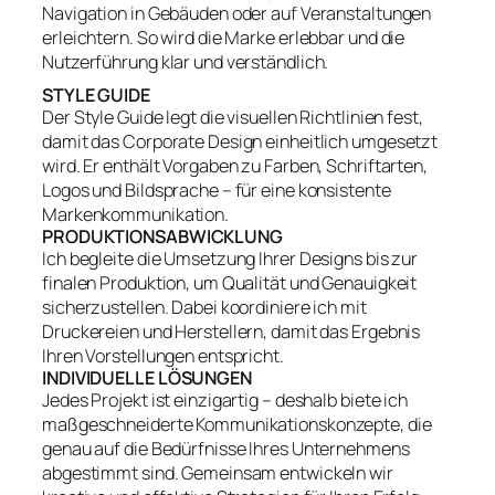
Navigation in Gebäuden oder auf Veranstaltungen
erleichtern. So wird die Marke erlebbar und die
Nutzerführung klar und verständlich.
STYLE GUIDE
Der Style Guide legt die visuellen Richtlinien fest,
damit das Corporate Design einheitlich umgesetzt
wird. Er enthält Vorgaben zu Farben, Schriftarten,
Logos und Bildsprache – für eine konsistente
Markenkommunikation.
PRODUKTIONSABWICKLUNG
Ich begleite die Umsetzung Ihrer Designs bis zur
finalen Produktion, um Qualität und Genauigkeit
sicherzustellen. Dabei koordiniere ich mit
Druckereien und Herstellern, damit das Ergebnis
Ihren Vorstellungen entspricht.
INDIVIDUELLE LÖSUNGEN
Jedes Projekt ist einzigartig – deshalb biete ich
maßgeschneiderte Kommunikationskonzepte, die
genau auf die Bedürfnisse Ihres Unternehmens
abgestimmt sind. Gemeinsam entwickeln wir