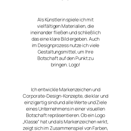
Als Künstlerin spiele ich mit
vielfältigen Materialien, die
ineinander fließen und schließlich
das eine klare Bild ergeben. Auch
im Designprozess nutze ich viele
Gestaltungsmittel, um Ihre
Botschaft auf den Punkt zu
bringen. Logo!
Ich entwickle Markenzeichen und
Corporate-Design-Konzepte, die klar und
einzigartig sind und alle Werte und Ziele
eines Unternehmens in einer visuellen
Botschaft repräsentieren. Ob ein Logo
„Klasse“ hat und als Markenzeichen wirkt,
zeigt sich im Zusammenspiel von Farben,