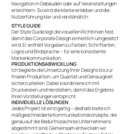
Navigation in Gebäuden oder auf Veranstaltungen
erleichtern. So wird die Marke erlebbar und die
Nutzerführung klar und verständlich.
STYLE GUIDE
Der Style Guide legt die visuellen Richtlinien fest,
damit das Corporate Design einheitlich umgesetzt
wird. Er enthält Vorgaben zu Farben, Schriftarten,
Logos und Bildsprache – für eine konsistente
Markenkommunikation.
PRODUKTIONSABWICKLUNG
Ich begleite die Umsetzung Ihrer Designs bis zur
finalen Produktion, um Qualität und Genauigkeit
sicherzustellen. Dabei koordiniere ich mit
Druckereien und Herstellern, damit das Ergebnis
Ihren Vorstellungen entspricht.
INDIVIDUELLE LÖSUNGEN
Jedes Projekt ist einzigartig – deshalb biete ich
maßgeschneiderte Kommunikationskonzepte, die
genau auf die Bedürfnisse Ihres Unternehmens
abgestimmt sind. Gemeinsam entwickeln wir