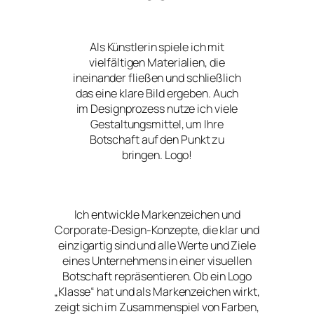
Als Künstlerin spiele ich mit
vielfältigen Materialien, die
ineinander fließen und schließlich
das eine klare Bild ergeben. Auch
im Designprozess nutze ich viele
Gestaltungsmittel, um Ihre
Botschaft auf den Punkt zu
bringen. Logo!
Ich entwickle Markenzeichen und
Corporate-Design-Konzepte, die klar und
einzigartig sind und alle Werte und Ziele
eines Unternehmens in einer visuellen
Botschaft repräsentieren. Ob ein Logo
„Klasse“ hat und als Markenzeichen wirkt,
zeigt sich im Zusammenspiel von Farben,