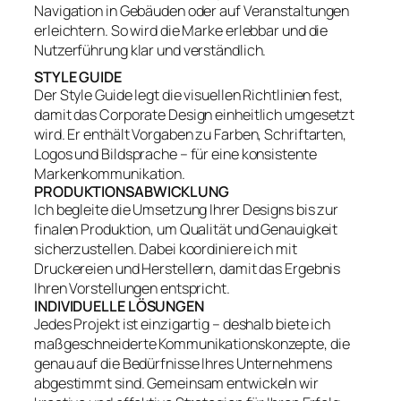
Navigation in Gebäuden oder auf Veranstaltungen
erleichtern. So wird die Marke erlebbar und die
Nutzerführung klar und verständlich.
STYLE GUIDE
Der Style Guide legt die visuellen Richtlinien fest,
damit das Corporate Design einheitlich umgesetzt
wird. Er enthält Vorgaben zu Farben, Schriftarten,
Logos und Bildsprache – für eine konsistente
Markenkommunikation.
PRODUKTIONSABWICKLUNG
Ich begleite die Umsetzung Ihrer Designs bis zur
finalen Produktion, um Qualität und Genauigkeit
sicherzustellen. Dabei koordiniere ich mit
Druckereien und Herstellern, damit das Ergebnis
Ihren Vorstellungen entspricht.
INDIVIDUELLE LÖSUNGEN
Jedes Projekt ist einzigartig – deshalb biete ich
maßgeschneiderte Kommunikationskonzepte, die
genau auf die Bedürfnisse Ihres Unternehmens
abgestimmt sind. Gemeinsam entwickeln wir