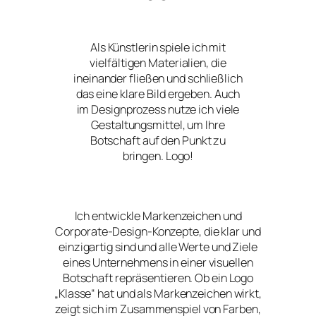
Als Künstlerin spiele ich mit
vielfältigen Materialien, die
ineinander fließen und schließlich
das eine klare Bild ergeben. Auch
im Designprozess nutze ich viele
Gestaltungsmittel, um Ihre
Botschaft auf den Punkt zu
bringen. Logo!
Ich entwickle Markenzeichen und
Corporate-Design-Konzepte, die klar und
einzigartig sind und alle Werte und Ziele
eines Unternehmens in einer visuellen
Botschaft repräsentieren. Ob ein Logo
„Klasse“ hat und als Markenzeichen wirkt,
zeigt sich im Zusammenspiel von Farben,